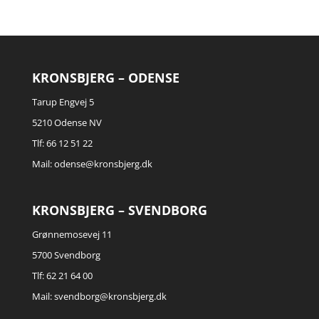
KRONSBJERG – ODENSE
Tarup Engvej 5
5210 Odense NV
Tlf: 66 12 51 22
Mail:
odense@kronsbjerg.dk
KRONSBJERG – SVENDBORG
Grønnemosevej 11
5700 Svendborg
Tlf: 62 21 64 00
Mail:
svendborg@kronsbjerg.dk