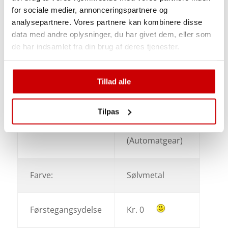
Forventet levering:
Omgående
for sociale medier, annonceringspartnere og
analysepartnere. Vores partnere kan kombinere disse
data med andre oplysninger, du har givet dem, eller som
de har indsamlet fra din brug af deres tjenester.
Tillad alle
Nissan Qashqai
Tilpas
158 Xtronic
Model:
Acenta
(Automatgear)
Farve:
Sølvmetal
Førstegangsydelse
Kr. 0