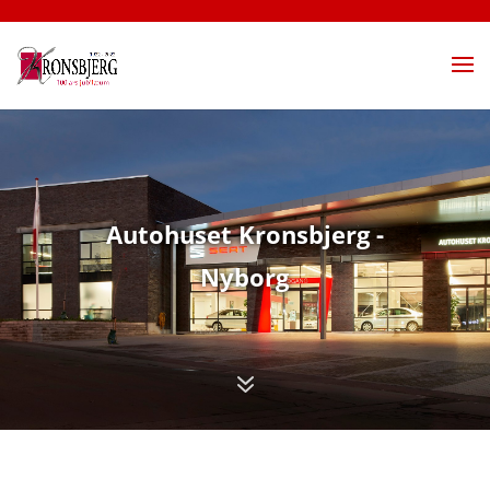
Autohuset Kronsbjerg -
Nyborg
7