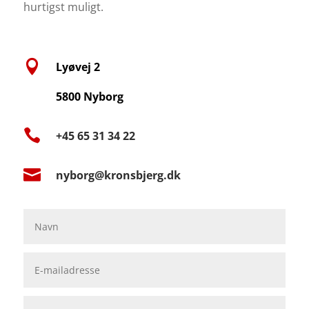
hurtigst muligt.

Lyøvej 2
5800 Nyborg

+45 65 31 34 22

nyborg@kronsbjerg.dk