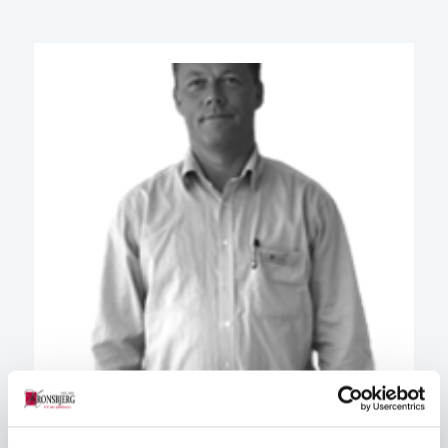
Claus Hansen
Salgskonsulent / Afdelingsleder