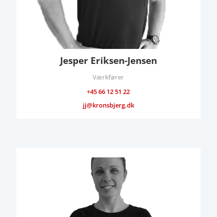
Jesper Eriksen-Jensen
Værkfører
+45 66 12 51 22
jj@kronsbjerg.dk