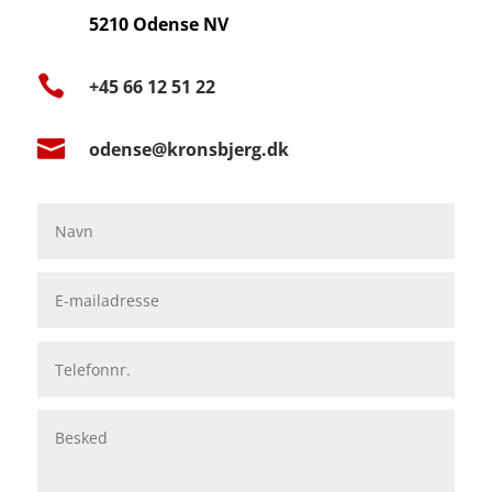
5210 Odense NV

+45 66 12 51 22

odense@kronsbjerg.dk