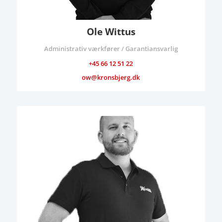
Ole Wittus
Administrativ værkfører / Garantiansvarlig
+45 66 12 51 22
ow@kronsbjerg.dk