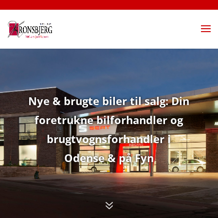
Nye & brugte biler til salg:
Din
foretrukne bilforhandler og
brugtvognsforhandler i
Odense & på Fyn
7