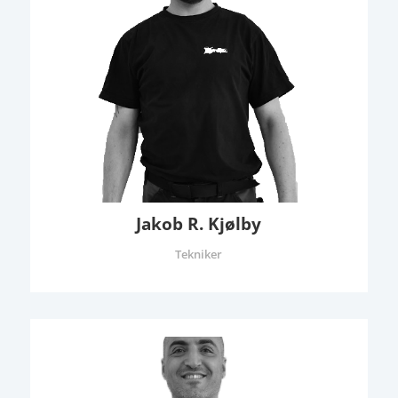
Jakob R. Kjølby
Tekniker