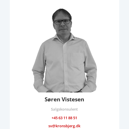
Søren Vistesen
Salgskonsulent
+45 63 11 88 51
sv@kronsbjerg.dk