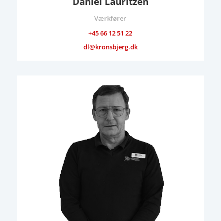
Daniel Lauritzen
Værkfører
+45 66 12 51 22
dl@kronsbjerg.dk