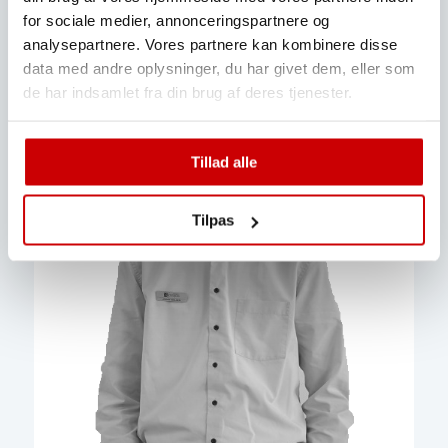
for sociale medier, annonceringspartnere og
+45 63 11 88 52
analysepartnere. Vores partnere kan kombinere disse
ssm@kronsbjerg.dk
data med andre oplysninger, du har givet dem, eller som
de har indsamlet fra din brug af deres tjenester.
Tillad alle
Tilpas