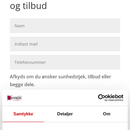
og tilbud
Afkyds om du ønsker sunhedstjek, tilbud eller
begge dele.
Gratis sundhedstjek på byttebil
Tilbud på ny Nissan Qashqai
Samtykke
Detaljer
Om
INDSEND