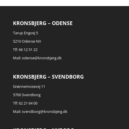
KRONSBJERG – ODENSE
Tarup Engvej 5
5210 Odense NV
Tlf: 66 12 51 22
Mail:
odense@kronsbjerg.dk
KRONSBJERG – SVENDBORG
Grønnemosevej 11
5700 Svendborg
Tlf: 62 21 64 00
Mail:
svendborg@kronsbjerg.dk