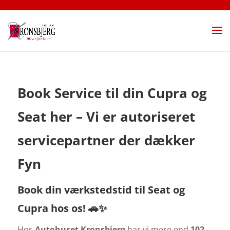
Book Service til din Cupra og
Seat her – Vi er autoriseret
servicepartner der dækker
Fyn
Book din værkstedstid til Seat og
Cupra hos os! 🚗✨
Hos
Autohuset Kronsbjerg
har vi mere end
102