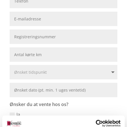
Ønsker du at vente hos os?
Ja
Ja og vil gerne låne et kundekontor