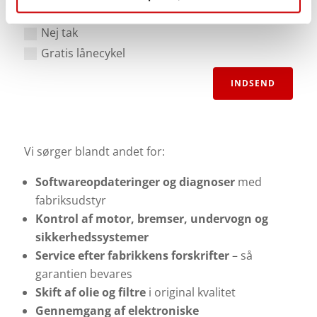
Ja tak - Pris kr. 250,- pr. dag.
Nej tak
Gratis lånecykel
INDSEND
Vi sørger blandt andet for:
Softwareopdateringer og diagnoser
med
fabriksudstyr
Kontrol af motor, bremser, undervogn og
sikkerhedssystemer
Service efter fabrikkens forskrifter
– så
garantien bevares
Skift af olie og filtre
i original kvalitet
Gennemgang af elektroniske