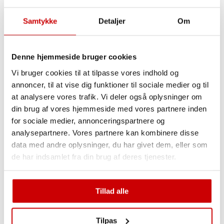
Nej
Samtykke
Detaljer
Om
Hvilket arbejde skal udføres?
Skift af sommer/vinterhjul
Denne hjemmeside bruger cookies
Serviceeftersyn
Aircon eftersyn
Vi bruger cookies til at tilpasse vores indhold og
annoncer, til at vise dig funktioner til sociale medier og til
Rusteftersyn
at analysere vores trafik. Vi deler også oplysninger om
Andet
din brug af vores hjemmeside med vores partnere inden
Videogennemgang CUPRA og SEAT
for sociale medier, annonceringspartnere og
analysepartnere. Vores partnere kan kombinere disse
data med andre oplysninger, du har givet dem, eller som
de har indsamlet fra din brug af deres tjenester.
Tillad alle
Ønsker du en lejebil?
Tilpas