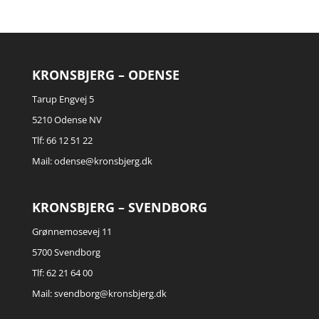
KRONSBJERG – ODENSE
Tarup Engvej 5
5210 Odense NV
Tlf: 66 12 51 22
Mail:
odense@kronsbjerg.dk
KRONSBJERG – SVENDBORG
Grønnemosevej 11
5700 Svendborg
Tlf: 62 21 64 00
Mail:
svendborg@kronsbjerg.dk