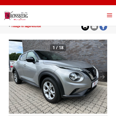
<
Tilbage til søgeresultat
1
/
18