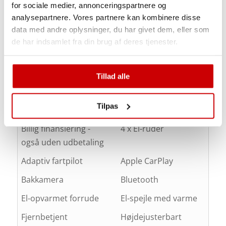
for sociale medier, annonceringspartnere og
Forhandler
analysepartnere. Vores partnere kan kombinere disse
referencenummer
23409493
data med andre oplysninger, du har givet dem, eller som
de har indsamlet fra din brug af deres tjenester.
Tillad alle
Tilpas
Udstyr
Billig finansiering -
4 x El-ruder
også uden udbetaling
Adaptiv fartpilot
Apple CarPlay
Bakkamera
Bluetooth
El-opvarmet forrude
El-spejle med varme
Fjernbetjent
Højdejusterbart