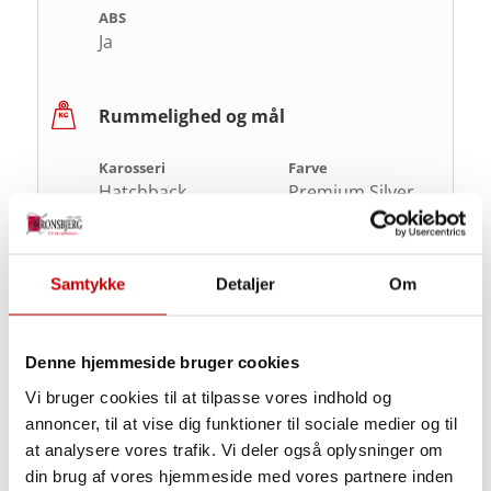
ABS
Ja
Rummelighed og mål
Karosseri
Farve
Hatchback
Premium Silver
Antal døre
Antal sæder
0
0
Samtykke
Detaljer
Om
Bredde
Højde
1,8m
1,6m
Længde
Totalvægt
Denne hjemmeside bruger cookies
4,21m
1.725kg
Vi bruger cookies til at tilpasse vores indhold og
annoncer, til at vise dig funktioner til sociale medier og til
Tilkoblingsvægt med
Tilkoblingsvægt uden
bremser
bremser
at analysere vores trafik. Vi deler også oplysninger om
1.250kg
638kg
din brug af vores hjemmeside med vores partnere inden