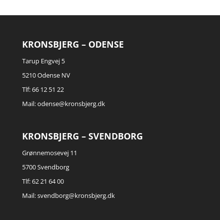
KRONSBJERG – ODENSE
Tarup Engvej 5
5210 Odense NV
Tlf: 66 12 51 22
Mail:
odense@kronsbjerg.dk
KRONSBJERG – SVENDBORG
Grønnemosevej 11
5700 Svendborg
Tlf: 62 21 64 00
Mail:
svendborg@kronsbjerg.dk