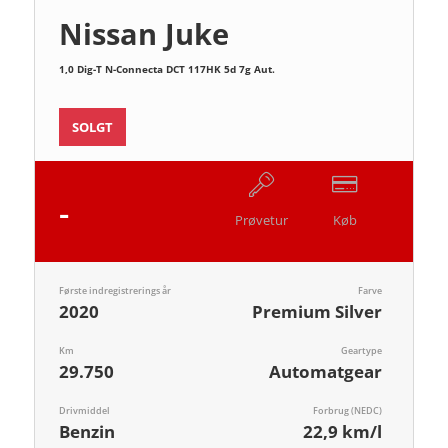
Nissan Juke
1,0 Dig-T N-Connecta DCT 117HK 5d 7g Aut.
SOLGT
-
Prøvetur
Køb
Første indregistrerings år
Farve
2020
Premium Silver
Km
Geartype
29.750
Automatgear
Drivmiddel
Forbrug (NEDC)
Benzin
22,9 km/l