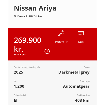
Nissan Ariya
EL Evolve 214HK 5d Aut.
269.900
Prøvetur
Køb
kr.
Kontantpris
Første indregistrerings år
Farve
2025
Darkmetal grey
Km
Geartype
1.200
Automatgear
Drivmiddel
Rækkevidde
El
403 km