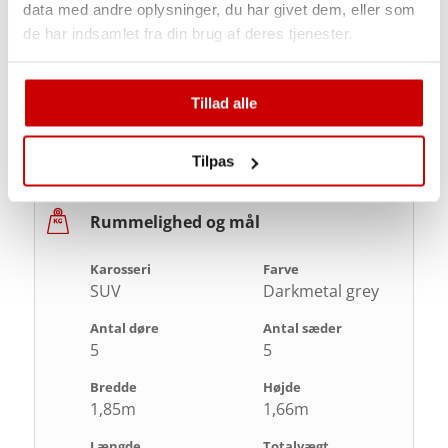
data med andre oplysninger, du har givet dem, eller som
Km/L
Rækkevidde (El)
de har indsamlet fra din brug af deres tjenester.
58,12 km/l
403 km
CO2
Wh/km
0 gram/km
157Wh/km
Tillad alle
ESP
ABS
Ja
Ja
Tilpas
Rummelighed og mål
Karosseri
Farve
SUV
Darkmetal grey
Antal døre
Antal sæder
5
5
Bredde
Højde
1,85m
1,66m
Længde
Totalvægt