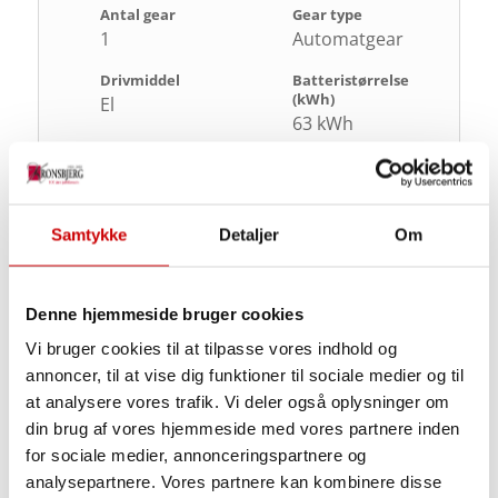
Antal gear
Gear type
1
Automatgear
Drivmiddel
Batteristørrelse
(kWh)
El
63 kWh
Rækkevidde
Ladeeffekt DC
403 km
130 kW
Ladeeffekt AC
CO2
Samtykke
Detaljer
Om
22 kW
0 gram/km
Maksimal effekt
Motorstørrelse
Denne hjemmeside bruger cookies
214hk
ell
Vi bruger cookies til at tilpasse vores indhold og
Tophastighed
annoncer, til at vise dig funktioner til sociale medier og til
160km/h
at analysere vores trafik. Vi deler også oplysninger om
din brug af vores hjemmeside med vores partnere inden
for sociale medier, annonceringspartnere og
Sikkerhed og økonomi
analysepartnere. Vores partnere kan kombinere disse