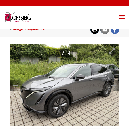
<
Tilbage til søgeresultat
1
/
14