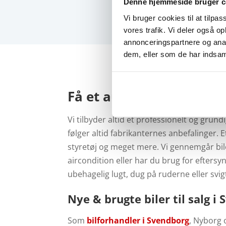
Denne hjemmeside bruger c
Vi bruger cookies til at tilpas
vores trafik. Vi deler også 
annonceringspartnere og anal
dem, eller som de har indsaml
Få et autoriseret service
Vi tilbyder altid et professionelt og grund
følger altid fabrikanternes anbefalinger.
E
styretøj og meget mere. Vi gennemgår bilen
aircondition eller har du brug for eftersyn
ubehagelig lugt, dug på ruderne eller svigt
Nye & brugte biler til salg 
Som
bilforhandler i Svendborg
, Nyborg