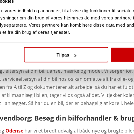
ookies
se vores indhold og annoncer, til at vise dig funktioner til sociale
oplysninger om din brug af vores hjemmeside med vores partnere i
ysepartnere. Vores partnere kan kombinere disse data med andr
et fra din brug af deres tjenester.
eftersyn til en fornuftig pris
Tilpas
igt eftersyn af din bil, uanset mærke og model. Vi sørger for, 
t serviceeftersyn af din bil hos os kan omfatte alt fra olie- og 
 fra A til Z og dokumenterer alt arbejde, så du har et fuldt
 af klimaanlæg i bilen, tager vi os også af det. Vi tjekker k
 i anlægget. Så har du en bil, der er behagelig at køre i, hele
i Svendborg: Besøg din bilforhandler & br
 og
Odense
har vi et bredt udvalg af både nye og brugte bi