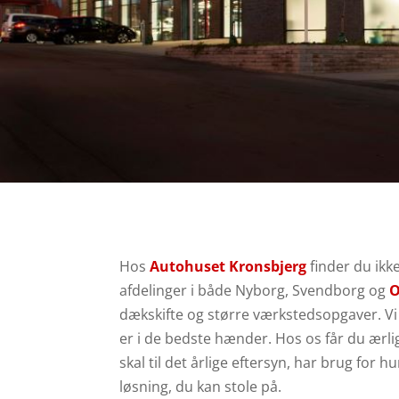
Hos
Autohuset Kronsbjerg
finder du ik
afdelinger i både Nyborg, Svendborg og
dækskifte og større værkstedsopgaver.
Vi
er i de bedste hænder. Hos os får du ærl
skal til det årlige eftersyn, har brug for h
løsning, du kan stole på.