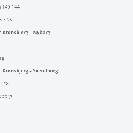
j 140-144
se NV
 Kronsbjerg – Nyborg
rg
 Kronsbjerg – Svendborg
 148
dborg