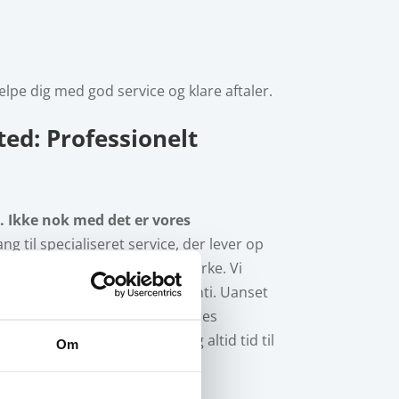
hjælpe dig med god service og klare aftaler.
ted:
Professionelt
n
. Ikke nok med det er vores
ng til specialiseret service, der lever op
lse og viden om netop dit bilmærke.
Vi
driftssikkerhed og fabriksgaranti. Uanset
ygt overlade din bil til os.
Vores
er. Vi tager os selvfølgelig altid tid til
Om