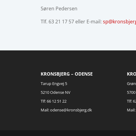
Søren Pedersen
Tlf. 63 21 17 57 eller E-mail:
sp@kronsbjer
KRONSBJERG – ODENSE
KRO
Tarup Engvej 5
Grøn
5210 Odense NV
5700
Tlf: 66 12 51 22
Tlf: 
Mail:
odense@kronsbjerg.dk
Mail