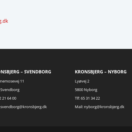
g.dk
NSBJERG – SVENDBORG
KRONSBJERG – NYBORG
nemosevej 11
Lyøvej 2
 Svendborg
5800 Nyborg
62 21 64 00
Tlf: 65 31 34 22
:
svendborg@kronsbjerg.dk
Mail:
nyborg@kronsbjerg.dk