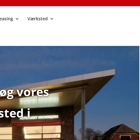
easing
Værksted
søg vores
sted i