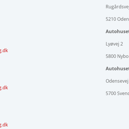
Rugårdsve
5210 Oden
Autohuset
Lyøvej 2
g.dk
5800 Nybo
Autohuset
Odensevej
g.dk
5700 Sven
g.dk