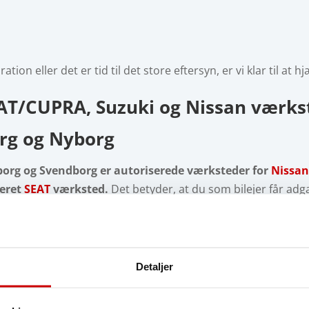
on eller det er tid til det store eftersyn, er vi klar til at 
EAT/CUPRA
, Suzuki
og Nissan
værks
rg og Nyborg
Nyborg og Svendborg er autoriserede værksteder for
Nissa
seret
SEAT
værksted.
Det betyder, at du som bilejer får adga
r derfor altid behandlet af teknikere med den nyeste uddanne
ducentens forskrifter og sørger for, at din bil bevarer både 
tersyn, fejlfinding, garantiarbejde eller reparation, kan du tr
oseudstyr, som gør det muligt at identificere og løse problem
Detaljer
.