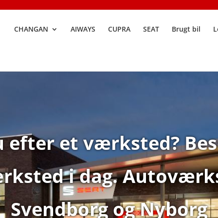
CHANGAN
AIWAYS
CUPRA
SEAT
Brugt bil
L
 efter et værksted? Be
rksted i dag. Autoværk
Svendborg og Nyborg