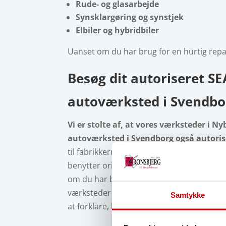
Rude- og glasarbejde
Synsklargøring og synstjek
Elbiler og hybridbiler
Uanset om du har brug for en hurtig reparati
Besøg dit a
utoriseret S
autoværksted i Svendbo
Vi er stolte af, at vores værksteder i 
autoværksted i Svendborg også autori
til fabrikkernes høje krav. Din bil blive
benytter originale reservedele, følger pro
om du har brug for et almindeligt serviceef
værksteder er udstyret med avanceret diagn
Samtykke
at forklare, hvad der skal laves, og hvorfor