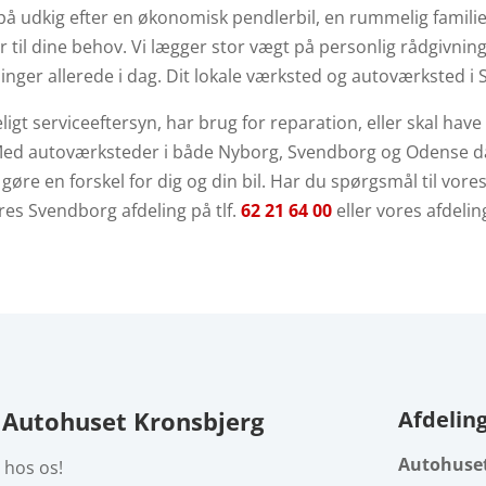
 udkig efter en økonomisk pendlerbil, en rummelig familiebil 
r til dine behov.
Vi lægger stor vægt på personlig rådgivnin
inger allerede i dag.
Dit lokale værksted og autoværksted 
gt serviceeftersyn, har brug for reparation, eller skal have 
ed autoværksteder i både Nyborg, Svendborg og Odense dæ
øre en forskel for dig og din bil.
Har du spørgsmål til vore
vores Svendborg afdeling på tlf.
62 21 64 00
eller vores afdeli
s Autohuset Kronsbjerg
Afdelin
Autohuset
e hos os!